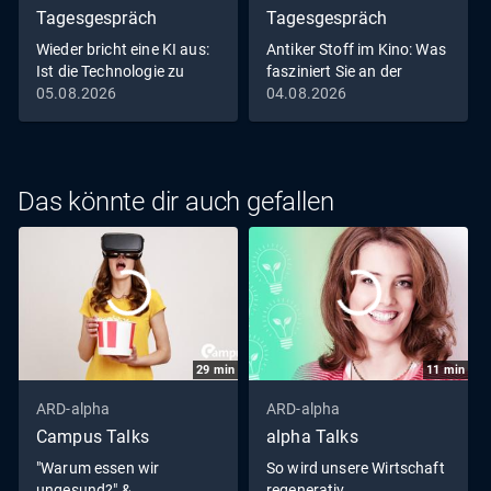
Tagesgespräch
Tagesgespräch
Wieder bricht eine KI aus:
Antiker Stoff im Kino: Was
Ist die Technologie zu
fasziniert Sie an der
beherrschen?
Odyssee?
05.08.2026
04.08.2026
Das könnte dir auch gefallen
29
min
11
min
ARD-alpha
ARD-alpha
Campus Talks
alpha Talks
"Warum essen wir
So wird unsere Wirtschaft
ungesund?" &
regenerativ