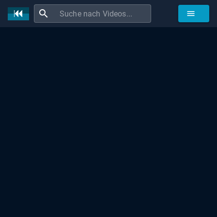
search
menu