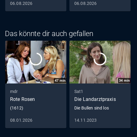
06.08.2026
06.08.2026
kurz bevor. Niemand ahnt, dass dessen Geschäft vor der
Pleite steht. Charlotte weiß auch nicht, dass sie wegen
Jans kommender Insolvenz auf den hohen Kosten der
Vorfinanzierung sitzen bleiben wird. Arglos unterschreibt
Das könnte dir auch gefallen
diese den Vertrag.
47
min
34
min
mdr
Sat1
Rote Rosen
Die Landarztpraxis
(1612)
Die Bullen sind los
08.01.2026
14.11.2023