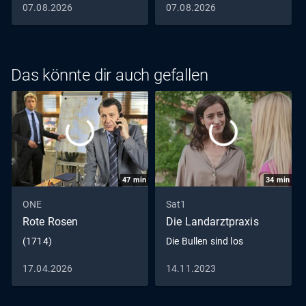
07.08.2026
07.08.2026
schnell einen neuen Verbündeten: Nils. Aber dann muss
Alfons feststellen, dass er seit der Ernährungsumstellung
mit Juckreiz zu kämpfen hat.
Das könnte dir auch gefallen
47
min
34
min
ONE
Sat1
Rote Rosen
Die Landarztpraxis
(1714)
Die Bullen sind los
17.04.2026
14.11.2023