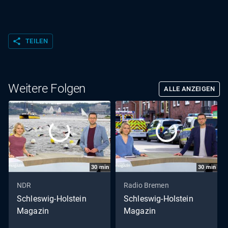
share
TEILEN
Weitere Folgen
ALLE ANZEIGEN
30
min
30
min
NDR
Radio Bremen
Schleswig-Holstein
Schleswig-Holstein
Magazin
Magazin