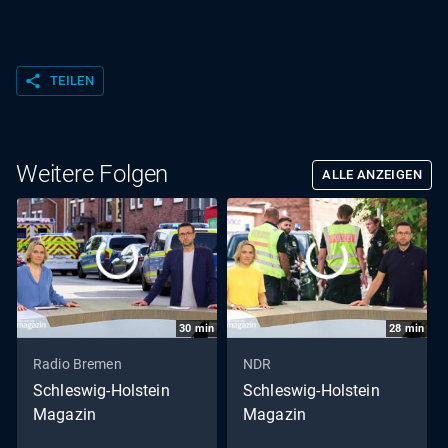
share
TEILEN
Weitere Folgen
ALLE ANZEIGEN
30
min
28
min
Radio Bremen
NDR
Schleswig-Holstein
Schleswig-Holstein
Magazin
Magazin