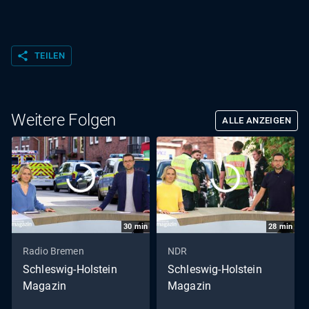
share
TEILEN
Weitere Folgen
ALLE ANZEIGEN
30
min
28
min
Radio Bremen
NDR
Schleswig-Holstein
Schleswig-Holstein
Magazin
Magazin