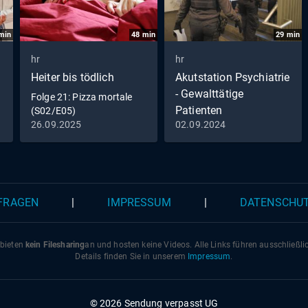
min
48
min
29
min
hr
hr
Heiter bis tödlich
Akutstation Psychiatrie
- Gewalttätige
Folge 21: Pizza mortale
Patienten
(S02/E05)
26.09.2025
02.09.2024
Folge 4: Gewalttätige
Patienten (S01/E04)
 FRAGEN
|
IMPRESSUM
|
DATENSCHU
 bieten
kein Filesharing
an und hosten keine Videos. Alle Links führen ausschließl
Details finden Sie in unserem
Impressum
.
© 2026 Sendung verpasst UG