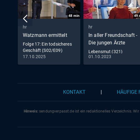
48
min
49
hr
hr
Watzmann ermittelt
In aller Freundschaft -
Die jungen Ärzte
Folge 17: Ein todsicheres
Geschäft (S02/E09)
Lebensmut (321)
17.10.2025
01.10.2023
KONTAKT
|
HÄUFIGE
Hinweis:
sendungverpasst.
de
ist ein redaktionelles Verzeichnis. Wir