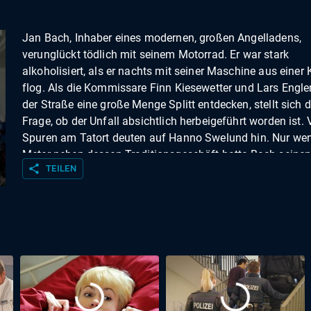
Jan Bach, Inhaber eines modernen, großen Angelladens,
verunglückt tödlich mit seinem Motorrad. Er war stark
alkoholisiert, als er nachts mit seiner Maschine aus einer 
flog. Als die Kommissare Finn Kiesewetter und Lars Engle
der Straße eine große Menge Splitt entdecken, stellt sich d
Frage, ob der Unfall absichtlich herbeigeführt worden ist. 
Spuren am Tatort deuten auf Hanno Swelund hin. Nur we
Meter neben dessen Traditionsgeschäft hatte Bach seine
share
TEILEN
modernen Laden eröffnet.