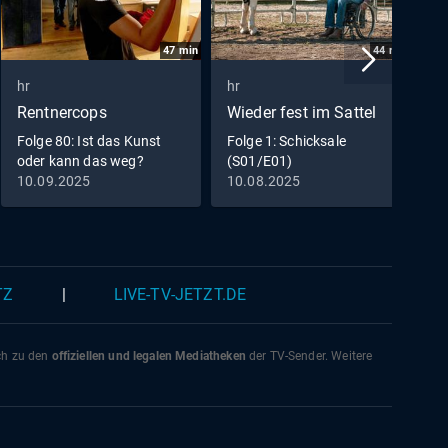
47
min
44
min
hr
hr
h
Rentnercops
Wieder fest im Sattel
D
Folge 80: Ist das Kunst
Folge 1: Schicksale
F
oder kann das weg?
(S01/E01)
10.09.2025
10.08.2025
1
TZ
|
LIVE-TV-JETZT.DE
ich zu den
offiziellen und legalen Mediatheken
der TV-Sender. Weitere