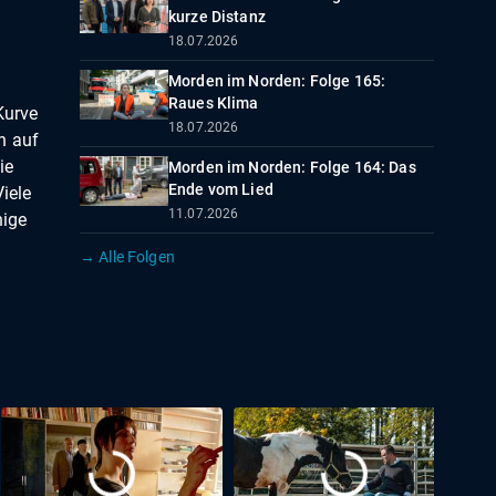
kurze Distanz
18.07.2026
Morden im Norden: Folge 165:
Raues Klima
Kurve
18.07.2026
n auf
ie
Morden im Norden: Folge 164: Das
Ende vom Lied
Viele
11.07.2026
nige
n
→ Alle Folgen