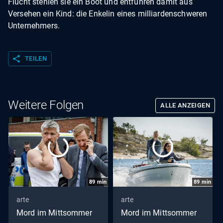
Flucht stehlen sie ein Boot und entführen damit aus
Versehen ein Kind: die Enkelin eines milliardenschweren
Unternehmers.
share
TEILEN
Weitere Folgen
ALLE ANZEIGEN
89
min
89
min
arte
arte
Mord im Mittsommer
Mord im Mittsommer