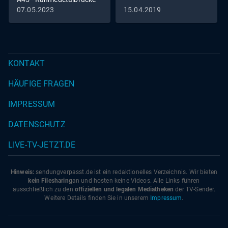
in Lüdenscheid fällt
07.05.2023
15.04.2019
KONTAKT
HÄUFIGE FRAGEN
IMPRESSUM
DATENSCHUTZ
LIVE-TV-JETZT.DE
Hinweis:
sendungverpasst.
de
ist ein redaktionelles Verzeichnis. Wir bieten
kein Filesharing
an und hosten keine Videos. Alle Links führen
ausschließlich zu den
offiziellen und legalen Mediatheken
der TV-Sender.
Weitere Details finden Sie in unserem
Impressum
.