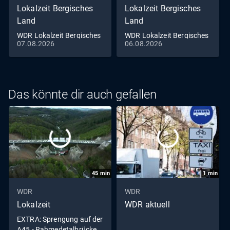
Lokalzeit Bergisches
Lokalzeit Bergisches
Land
Land
WDR Lokalzeit Bergisches
WDR Lokalzeit Bergisches
07.08.2026
06.08.2026
Land
Land
Das könnte dir auch gefallen
45
min
1
min
WDR
WDR
Lokalzeit
WDR aktuell
EXTRA: Sprengung auf der
A45 - Rahmedetalbrücke