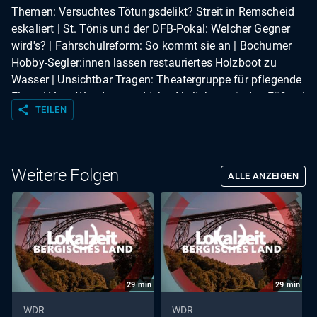
Themen: Versuchtes Tötungsdelikt? Streit in Remscheid
eskaliert | St. Tönis und der DFB-Pokal: Welcher Gegner
wird's? | Fahrschulreform: So kommt sie an | Bochumer
Hobby-Segler:innen lassen restauriertes Holzboot zu
Wasser | Unsichtbar Tragen: Theatergruppe für pflegende
Eltern | Vom Wandern zur Liebe: Verlieben mit den Füßen |
share
TEILEN
Tipps und Termine | Ausflugstipp: Abenteuermuseum
Explorado | Wetter
Weitere Folgen
ALLE ANZEIGEN
29
min
29
min
WDR
WDR