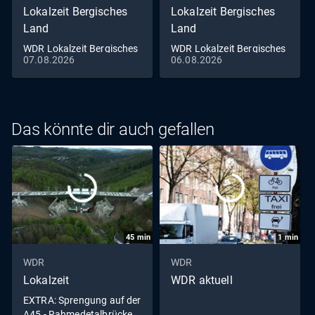
Lokalzeit Bergisches
Lokalzeit Bergisches
Land
Land
WDR Lokalzeit Bergisches
WDR Lokalzeit Bergisches
07.08.2026
06.08.2026
Land
Land
Das könnte dir auch gefallen
45
min
1
min
WDR
WDR
Lokalzeit
WDR aktuell
EXTRA: Sprengung auf der
A45 - Rahmedetalbrücke