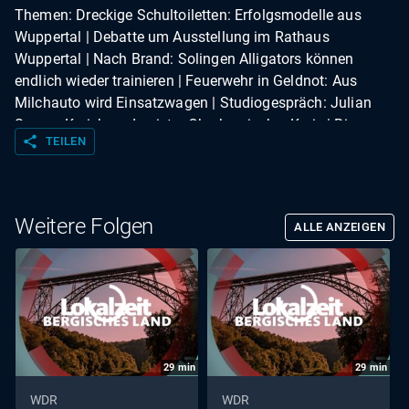
Themen: Dreckige Schultoiletten: Erfolgsmodelle aus
Wuppertal | Debatte um Ausstellung im Rathaus
Wuppertal | Nach Brand: Solingen Alligators können
endlich wieder trainieren | Feuerwehr in Geldnot: Aus
Milchauto wird Einsatzwagen | Studiogespräch: Julian
Seeger, Kreisbrandmeister Oberbergischer Kreis | Bienen
share
TEILEN
für Anfänger:innen: Imkern lernen zum Weltbienentag |
Transformer: Erfolgreiche Gießerei | Wuppertal: Axtwerfen
als Sport | Wetter
Weitere Folgen
ALLE ANZEIGEN
29
min
29
min
WDR
WDR