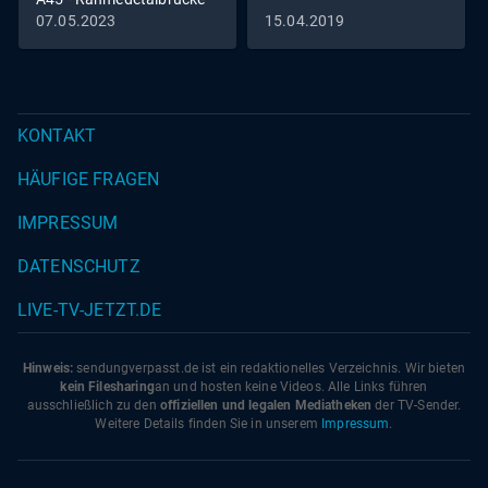
in Lüdenscheid fällt
07.05.2023
15.04.2019
KONTAKT
HÄUFIGE FRAGEN
IMPRESSUM
DATENSCHUTZ
LIVE-TV-JETZT.DE
Hinweis:
sendungverpasst.
de
ist ein redaktionelles Verzeichnis. Wir bieten
kein Filesharing
an und hosten keine Videos. Alle Links führen
ausschließlich zu den
offiziellen und legalen Mediatheken
der TV-Sender.
Weitere Details finden Sie in unserem
Impressum
.