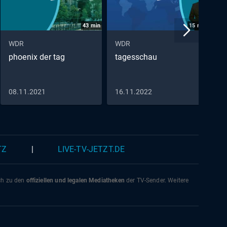
43
min
15
min
WDR
WDR
W
phoenix der tag
tagesschau
p
P
D
S
08.11.2021
16.11.2022
0
TZ
|
LIVE-TV-JETZT.DE
ich zu den
offiziellen und legalen Mediatheken
der TV-Sender. Weitere