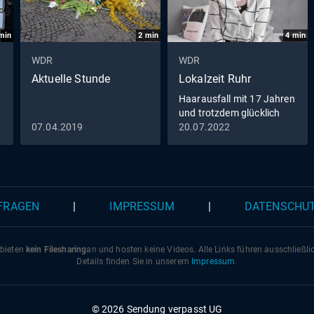
min
2
min
4
min
WDR
WDR
Aktuelle Stunde
Lokalzeit Ruhr
Haarausfall mit 17 Jahren
und trotzdem glücklich
07.04.2019
20.07.2022
 FRAGEN
|
IMPRESSUM
|
DATENSCHU
 bieten
kein Filesharing
an und hosten keine Videos. Alle Links führen ausschließl
Details finden Sie in unserem
Impressum
.
© 2026 Sendung verpasst UG