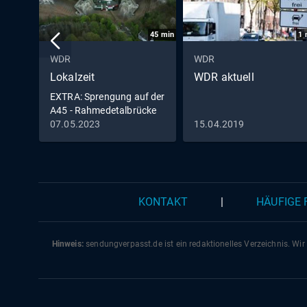
45
min
1
WDR
WDR
Lokalzeit
WDR aktuell
EXTRA: Sprengung auf der
A45 - Rahmedetalbrücke
in Lüdenscheid fällt
07.05.2023
15.04.2019
KONTAKT
|
HÄUFIGE
Hinweis:
sendungverpasst.
de
ist ein redaktionelles Verzeichnis. Wir