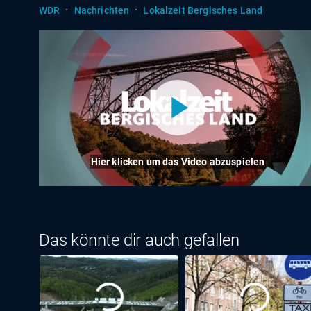
·
·
WDR
Nachrichten
Lokalzeit Bergisches Land
Hier klicken um das Video abzuspielen
Das könnte dir auch gefallen