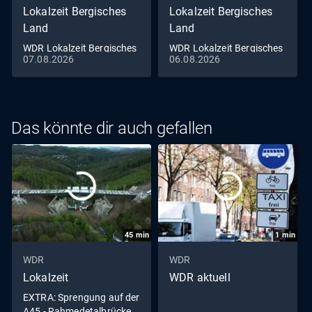
Lokalzeit Bergisches
Lokalzeit Bergisches
Land
Land
WDR Lokalzeit Bergisches
WDR Lokalzeit Bergisches
07.08.2026
06.08.2026
Land
Land
Das könnte dir auch gefallen
45
min
1
min
WDR
WDR
Lokalzeit
WDR aktuell
EXTRA: Sprengung auf der
A45 - Rahmedetalbrücke