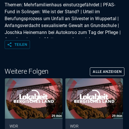
Themen: Mehrfamilienhaus einsturzgefährdet | PFAS-
Fund in Solingen: Wie ist der Stand? | Urteil im
Berufungsprozess um Unfall an Silvester in Wuppertal |
Anfangsverdacht sexualisierte Gewalt an Grundschule |
Joschka Heinemann bei Autokorso zum Tag der Pflege |
Anwohner:innen in Mettmann wehren sich gegen
share
TEILEN
Wohnungsbau | In Sprockhövel soll eine Kuhweide für
Photovoltaik wegfallen | Studiogespräch: Sabine Noll,
Bürgermeisterin Sprockhövel | Ehrenamtliche bauen
Rollstuhlrampen aus Legosteinen | Wetter
Weitere Folgen
ALLE ANZEIGEN
29
min
29
min
WDR
WDR