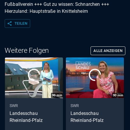
Fußballverein +++ Gut zu wissen: Schnarchen +++
Hierzuland: Hauptstraße in Knittelsheim
share
TEILEN
Weitere Folgen
ALLE ANZEIGEN
90
min
90
min
SWR
SWR
Landesschau
Landesschau
Rheinland-Pfalz
Rheinland-Pfalz