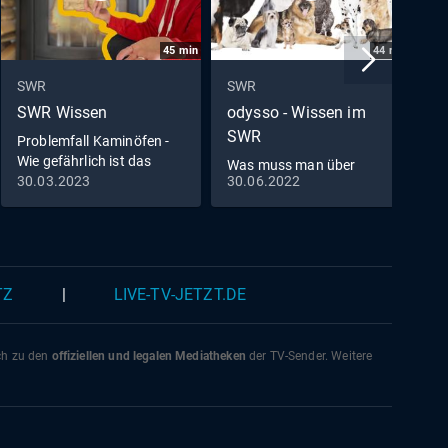
45
min
44
min
SWR
SWR
S
SWR Wissen
odysso - Wissen im
n
SWR
Problemfall Kaminöfen -
S
Wie gefährlich ist das
Was muss man über
heimische Feuer?
30.03.2023
30.06.2022
2
Hunde wissen?
TZ
|
LIVE-TV-JETZT.DE
ich zu den
offiziellen und legalen Mediatheken
der TV-Sender. Weitere