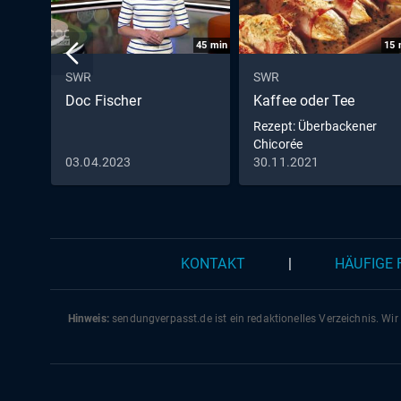
45
min
15
SWR
SWR
Doc Fischer
Kaffee oder Tee
Rezept: Überbackener
Chicorée
03.04.2023
30.11.2021
KONTAKT
|
HÄUFIGE
Hinweis:
sendungverpasst.
de
ist ein redaktionelles Verzeichnis. Wir