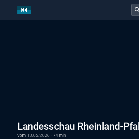
sear
Landesschau Rheinland-Pfa
vom 13.05.2026 · 74 min