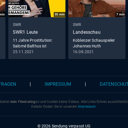
min
35
min
7
min
SWR
SWR
SWR1 Leute
Landesschau
11 Jahre Prostitution:
Koblenzer Schauspieler
Salomé Balthus ist
Johannes Huth
Sexarbeiterin aus
übernimmt Hauptrolle in
25.11.2021
16.08.2021
Leidenschaft I Erzähl mir
ARD-Serie
was Neues
 FRAGEN
|
IMPRESSUM
|
DATENSCHU
 bieten
kein Filesharing
an und hosten keine Videos. Alle Links führen ausschließl
Details finden Sie in unserem
Impressum
.
© 2026 Sendung verpasst UG