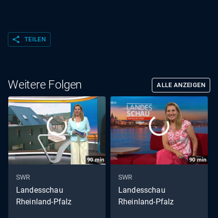
share
TEILEN
Weitere Folgen
ALLE ANZEIGEN
90
min
90
min
SWR
SWR
Landesschau
Landesschau
Rheinland-Pfalz
Rheinland-Pfalz