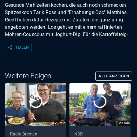
Gesunde Mahlzeiten kochen, die auch noch schmecken.
Spitzenkoch Tarik Rose und "Ernährungs-Doc" Matthias
Riedl haben dafür Rezepte mit Zutaten, die ganzjährig
angeboten werden. Los geht es mit einem raffinierten
Möhren-Couscous mit Joghurt-Dip. Für die Kartoffelteig-
Ravioli mit Fenchel sind Kartoffeln die Hauptdarsteller.
share
TEILEN
Und dann der Klassiker: Zwiebelsuppe mit Käse-Croûtons.
Weitere Folgen
ALLE ANZEIGEN
29
min
29
min
Radio Bremen
NDR