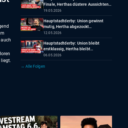
Finale, Herthas düstere Aussichten
Hauptstadtderby - der Union- und
19.05.2026
Hertha-Podcast
Hauptstadtderby: Union gewinnt
ugend
mutig, Hertha abgezockt
Hauptstadtderby - der Union- und
 im
12.05.2026
Hertha-Podcast
h auch
Hauptstadtderby: Union bleibt
t
erstklassig, Hertha bleibt
loren
unzufriedenHauptstadtderby - der
06.05.2026
liegt.
Union- und Hertha-Podcast
→ Alle Folgen