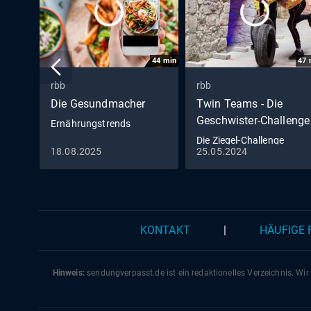
44
min
47
rbb
rbb
Die Gesundmacher
Twin Teams - Die
Geschwister-Challenge
Ernährungstrends
Die Ziegel-Challenge
18.08.2025
25.05.2024
(S02/E07)
KONTAKT
|
HÄUFIGE
Hinweis:
sendungverpasst.
de
ist ein redaktionelles Verzeichnis. Wir