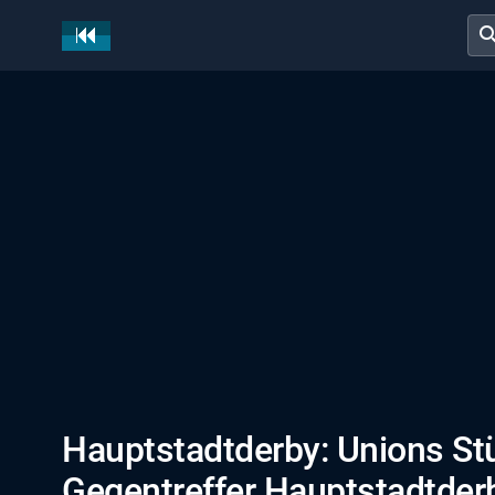
sear
Hauptstadtderby: Unions St
Gegentreffer Hauptstadtder