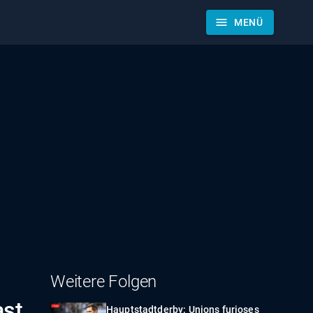
menu
MENÜ
Weitere Folgen
ast
Hauptstadtderby: Unions furioses