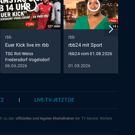
127
min
14
min
rbb
rbb
r
Euer Kick live im rbb
rbb24 mit Sport
G
TSG Rot-Weiss
rbb24 vom 01.08.2026
G
Fredersdorf-Vogelsdorf
S
gegen SV Prötzel 1950
06.06.2026
01.08.2026
1
zum Nachschauen
TZ
|
LIVE-TV-JETZT.DE
ich zu den
offiziellen und legalen Mediatheken
der TV-Sender. Weitere