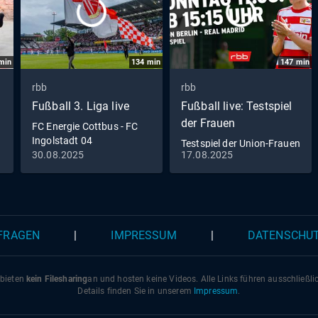
min
134
min
147
min
rbb
rbb
Fußball 3. Liga live
Fußball live: Testspiel
der Frauen
FC Energie Cottbus - FC
Ingolstadt 04
Testspiel der Union-Frauen
30.08.2025
17.08.2025
gegen Real Madrid zum
Nachschauen
 FRAGEN
|
IMPRESSUM
|
DATENSCHU
 bieten
kein Filesharing
an und hosten keine Videos. Alle Links führen ausschließl
Details finden Sie in unserem
Impressum
.