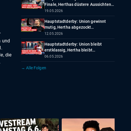
Finale, Herthas düstere Aussichten
Hauptstadtderby - der Union- und
19.05.2026
Hertha-Podcast
Hauptstadtderby: Union gewinnt
mutig, Hertha abgezockt
Hauptstadtderby - der Union- und
r
12.05.2026
Hertha-Podcast
n und
Hauptstadtderby: Union bleibt
l.
erstklassig, Hertha bleibt
e, die
unzufriedenHauptstadtderby - der
06.05.2026
.
Union- und Hertha-Podcast
→ Alle Folgen