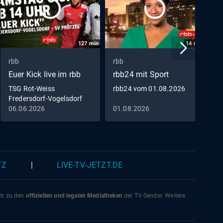
127
min
14
min
rbb
rbb
r
Euer Kick live im rbb
rbb24 mit Sport
G
TSG Rot-Weiss
rbb24 vom 01.08.2026
G
Fredersdorf-Vogelsdorf
S
gegen SV Prötzel 1950
06.06.2026
01.08.2026
1
zum Nachschauen
TZ
|
LIVE-TV-JETZT.DE
ich zu den
offiziellen und legalen Mediatheken
der TV-Sender. Weitere