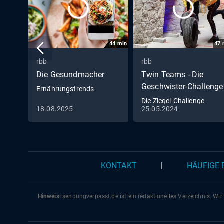
44
min
47
rbb
rbb
Die Gesundmacher
Twin Teams - Die
Geschwister-Challenge
Ernährungstrends
Die Ziegel-Challenge
18.08.2025
25.05.2024
(S02/E07)
KONTAKT
|
HÄUFIGE
Hinweis:
sendungverpasst.
de
ist ein redaktionelles Verzeichnis. Wir