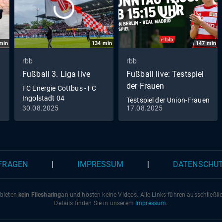
min
134
min
147
min
rbb
rbb
Fußball 3. Liga live
Fußball live: Testspiel
der Frauen
FC Energie Cottbus - FC
Ingolstadt 04
Testspiel der Union-Frauen
30.08.2025
17.08.2025
gegen Real Madrid zum
Nachschauen
 FRAGEN
|
IMPRESSUM
|
DATENSCHU
 bieten
kein Filesharing
an und hosten keine Videos. Alle Links führen ausschließl
Details finden Sie in unserem
Impressum
.