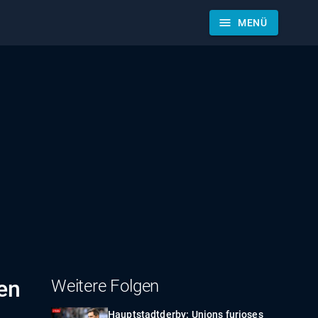
menu
MENÜ
en
Weitere Folgen
Hauptstadtderby: Unions furioses