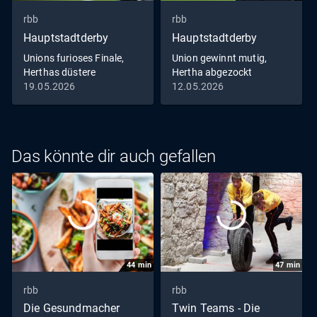
rbb
rbb
Hauptstadtderby
Hauptstadtderby
Unions furioses Finale,
Union gewinnt mutig,
Herthas düstere
Hertha abgezockt
Aussichten
Hauptstadtderby - der
19.05.2026
12.05.2026
Hauptstadtderby - der
Union- und Hertha-
Union- und Hertha-
Podcast
Podcast
Das könnte dir auch gefallen
44
min
47
min
rbb
rbb
Die Gesundmacher
Twin Teams - Die