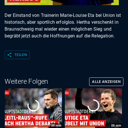
Der Einstand von Trainerin Marie-Louise Eta bei Union ist
historisch, aber sportlich erfolglos. Hertha verschenkt in
Braunschweig mal wieder einen möglichen Sieg und
begräbt jetzt auch die Hoffnungen auf die Relegation.
share
TEILEN
Weitere Folgen
ALLE ANZEIGEN
59
min
59
min