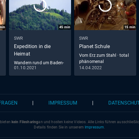
min
45
min
15
min
SWR
SWR
Expedition in die
Planet Schule
Heimat
Vom Erz zum Stahl · total
phänomenal
Wandern rund um Baden-
01.10.2021
14.04.2022
Baden
 FRAGEN
|
IMPRESSUM
|
DATENSCHU
 bieten
kein Filesharing
an und hosten keine Videos. Alle Links führen ausschließl
Details finden Sie in unserem
Impressum
.