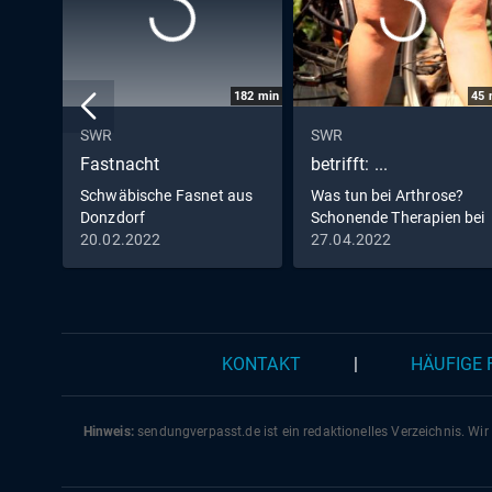
182
min
45
SWR
SWR
Fastnacht
betrifft: ...
Schwäbische Fasnet aus
Was tun bei Arthrose?
Donzdorf
Schonende Therapien bei
Gelenkverschleiß
20.02.2022
27.04.2022
KONTAKT
|
HÄUFIGE
Hinweis:
sendungverpasst.
de
ist ein redaktionelles Verzeichnis. Wir