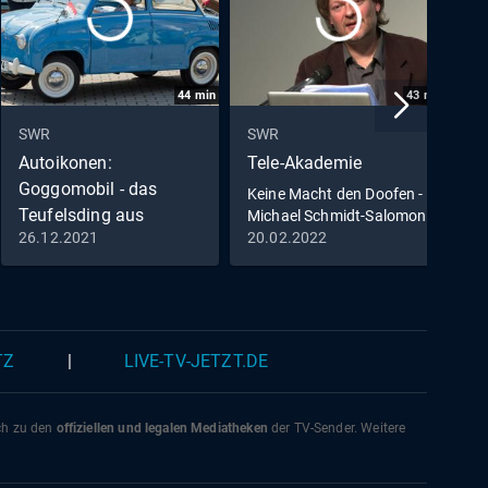
44
min
43
min
SWR
SWR
S
Autoikonen:
Tele-Akademie
R
Goggomobil - das
Keine Macht den Doofen -
S
Teufelsding aus
Michael Schmidt-Salomon
r
26.12.2021
20.02.2022
0
Dingolfing
Doku & Reportage
TZ
|
LIVE-TV-JETZT.DE
ich zu den
offiziellen und legalen Mediatheken
der TV-Sender. Weitere