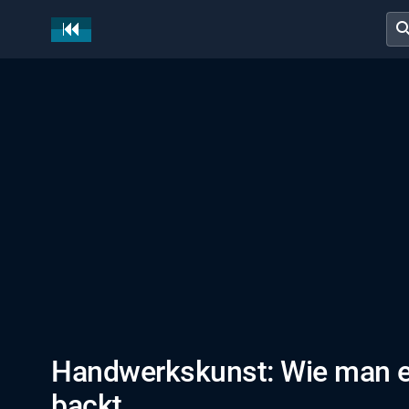
sear
Handwerkskunst: Wie man ei
backt