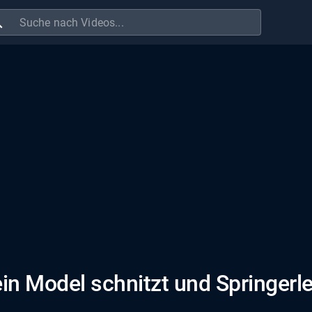
ch
n Model schnitzt und Springerl