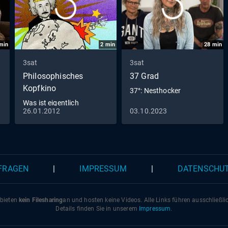
min
2
min
28
min
3sat
3sat
Philosophisches
37 Grad
Kopfkino
37°: Nesthocker
Was ist eigentlich
26.01.2012
03.10.2023
Empirismus?
 FRAGEN
|
IMPRESSUM
|
DATENSCHU
 bieten
kein Filesharing
an und hosten keine Videos. Alle Links führen ausschließl
Details finden Sie in unserem
Impressum
.