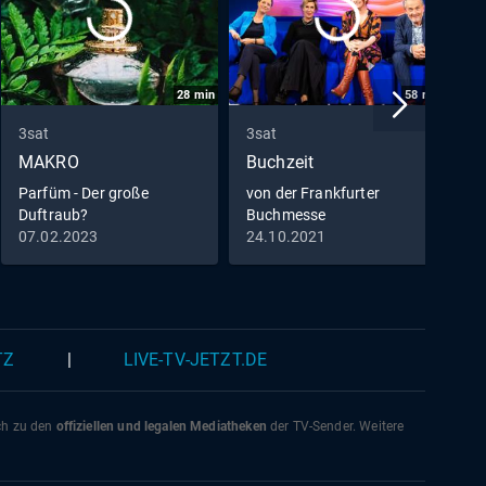
28
min
58
min
3sat
3sat
3
MAKRO
Buchzeit
P
G
Parfüm - Der große
von der Frankfurter
Duftraub?
Buchmesse
R
07.02.2023
24.10.2021
0
S
L
K
TZ
|
LIVE-TV-JETZT.DE
ich zu den
offiziellen und legalen Mediatheken
der TV-Sender. Weitere