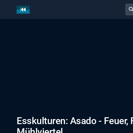
sear
Esskulturen: Asado - Feuer, F
Mühlviertel