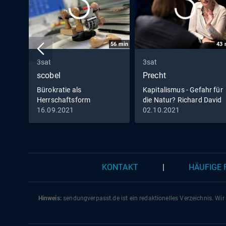
56
min
43
3sat
3sat
scobel
Precht
Bürokratie als
Kapitalismus - Gefahr für
Herrschaftsform
die Natur? Richard David
Precht im Gespräch mit
16.09.2021
02.10.2021
Eva von Redecker,
KONTAKT
|
HÄUFIGE
Hinweis:
sendungverpasst.
de
ist ein redaktionelles Verzeichnis. Wir