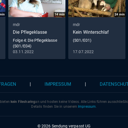
Haus. Jens Hirmer will deswegen den Stall zum Geburtsh
ausbauen. Aber was genau brauchen die sprunghaften Ti
min
14
min
24
min
mdr
mdr
Die Pflegeklasse
Kein Winterschlaf
Folge 4: Die Pflegeklasse
(S01/E01)
(S01/E04)
03.11.2022
17.07.2022
 FRAGEN
|
IMPRESSUM
|
DATENSCHU
 bieten
kein Filesharing
an und hosten keine Videos. Alle Links führen ausschließl
Details finden Sie in unserem
Impressum
.
© 2026 Sendung verpasst UG