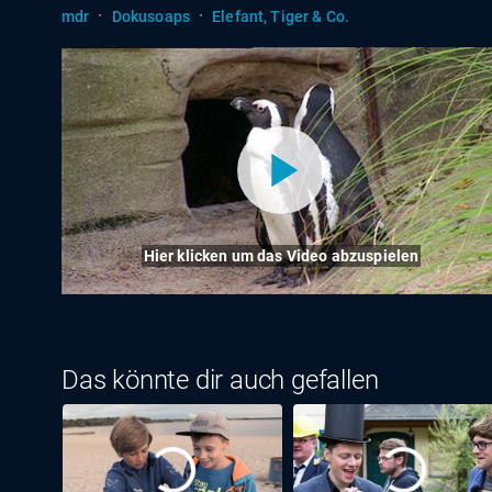
·
·
mdr
Dokusoaps
Elefant, Tiger & Co.
Hier klicken um das Video abzuspielen
Das könnte dir auch gefallen