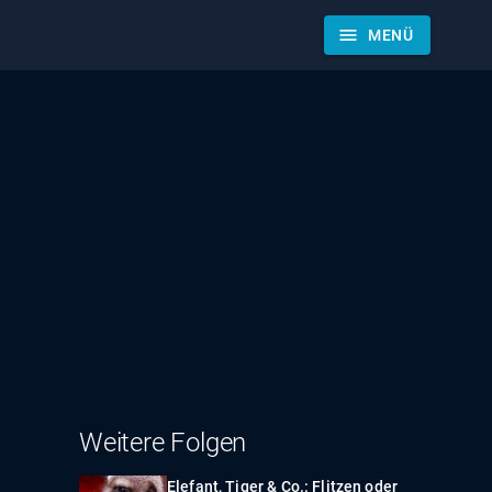
menu
MENÜ
Weitere Folgen
Elefant, Tiger & Co.: Flitzen oder