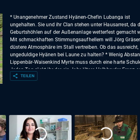
* Unangenehmer Zustand Hyänen-Chefin Lubanga ist
ungehalten. Sie und ihr Clan stehen unter Hausarrest, da d
Geburtshöhlen auf der Außenanlage wetterfest gemacht 
Mit schmackhaften Stimmungsaufhellern will Jörg Gräser
düstere Atmosphäre im Stall vertreiben. Ob das ausreicht,
ungeduldige Hyänen bei Laune zu halten? * Wenig Absta
Lippenbär-Waisenkind Myrte muss durch eine harte Schul
Jeden Tag rückt ihr der ein Jahr ältere Halbbruder Franz a
share
TEILEN
Pelz. Zum Spielen - und zum Lernen, wie sich ein Lippenb
verhält. Christian Patzer und seine Kollegen beobachten d
Lehrstunden mit Argusaugen, schließlich soll der Kleinen 
Haar gekrümmt werden. Doch was, wenn der Abstand zwi
Lehrer und Schülerin immer kleiner - und aus Spiel plötzli
Ernst wird? * Anderer Umstand Die kleinsten und scheues
Huftiere des Leipziger Zoos sorgen für Aufregung: Das
Duckerpärchen hat sich in den vergangenen Wochen nicht
geduckt, sondern auch gedeckt. Und jetzt steht Nachwuch