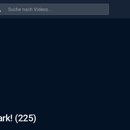
ch
ark! (225)