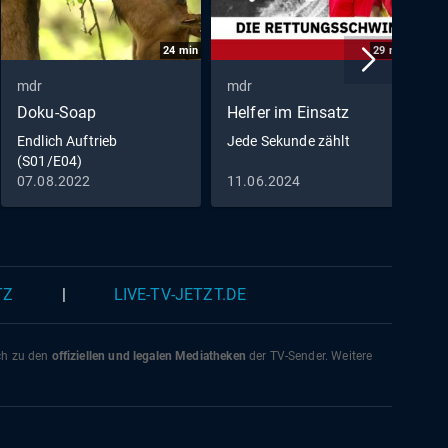
aus
ere?
24
min
29
min
mdr
mdr
m
Doku-Soap
Helfer im Einsatz
D
m
Endlich Auftrieb
Jede Sekunde zählt
(S01/E04)
D
07.08.2022
11.06.2024
3
(
TZ
|
LIVE-TV-JETZT.DE
ich zu den
offiziellen und legalen Mediatheken
der TV-Sender. Weitere