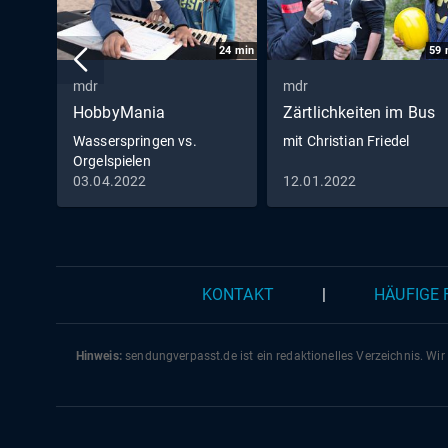
24
min
59
mdr
mdr
HobbyMania
Zärtlichkeiten im Bus
Wasserspringen vs.
mit Christian Friedel
Orgelspielen
03.04.2022
12.01.2022
KONTAKT
|
HÄUFIGE
Hinweis:
sendungverpasst.
de
ist ein redaktionelles Verzeichnis. Wir