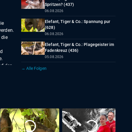
Spritzen? (437)
06.08.2026
Elefant, Tiger & Co.: Spannung pur
ie
(628)
werden.
06.08.2026
 die
Elefant, Tiger & Co.: Plagegeister im
Fadenkreuz (436)
nd
05.08.2026
e.
uf den
→ Alle Folgen
är
ie
kein
schen
ch
ten
 nur
s ins