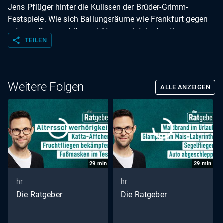
Jens Pflüger hinter die Kulissen der Brüder-Grimm-
Festspiele. Wie sich Ballungsräume wie Frankfurt gegen
extreme Sommerhitze schützen, zeigt der heutige
share
TEILEN
Serienteil. Erfrischend lecker wird es mit Erdbeerquark.
Außerdem bekommen wir einen Einblick in die Arbeit im
Hospiz.
Weitere Folgen
ALLE ANZEIGEN
29
min
29
min
hr
hr
Die Ratgeber
Die Ratgeber