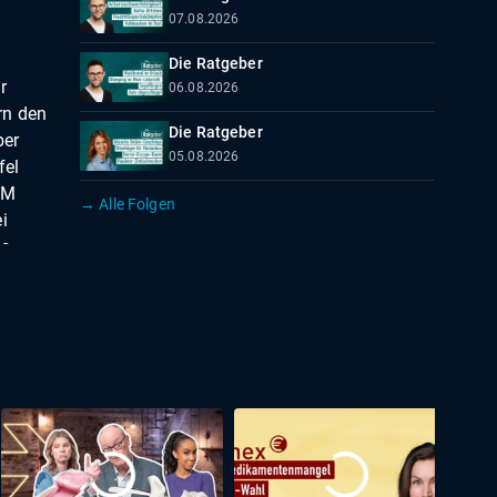
07.08.2026
Die Ratgeber
r
06.08.2026
rn den
Die Ratgeber
ber
05.08.2026
fel
WM
→ Alle Folgen
i
is