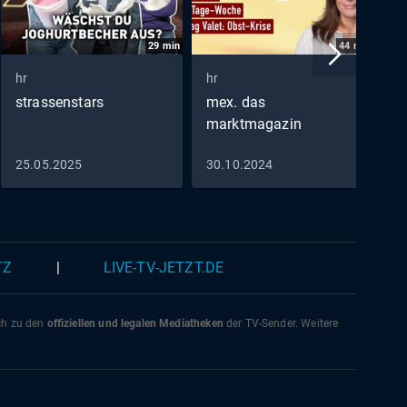
29
min
44
min
hr
hr
h
strassenstars
mex. das
h
marktmagazin
K
s
25.05.2025
30.10.2024
1
TZ
|
LIVE-TV-JETZT.DE
ich zu den
offiziellen und legalen Mediatheken
der TV-Sender. Weitere