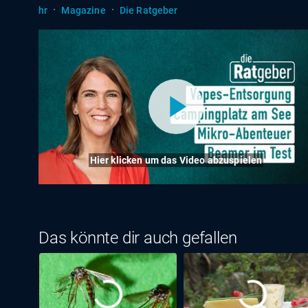
·
·
hr
Magazine
Die Ratgeber
Hier klicken um das Video abzuspielen
Das könnte dir auch gefallen