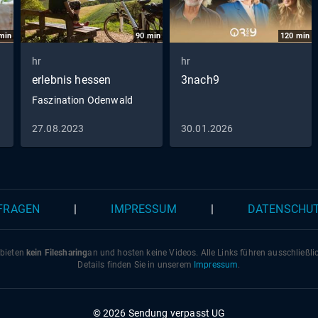
min
90
min
120
min
hr
hr
erlebnis hessen
3nach9
Faszination Odenwald
27.08.2023
30.01.2026
 FRAGEN
|
IMPRESSUM
|
DATENSCHU
 bieten
kein Filesharing
an und hosten keine Videos. Alle Links führen ausschließl
Details finden Sie in unserem
Impressum
.
© 2026 Sendung verpasst UG