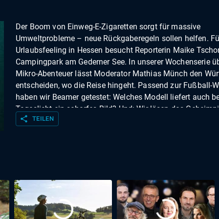
Der Boom von Einweg-E-Zigaretten sorgt für massive
Umweltprobleme – neue Rückgaberegeln sollen helfen. Fü
Urlaubsfeeling in Hessen besucht Reporterin Maike Tscho
Campingpark am Gederner See. In unserer Wochenserie ü
Mikro-Abenteuer lässt Moderator Mathias Münch den Wür
entscheiden, wo die Reise hingeht. Passend zur Fußball-
haben wir Beamer getestet: Welches Modell liefert auch be
Tageslicht ein scharfes Bild? Und: Wir lösen das Geheimn
share
TEILEN
hinter dem Vogelkonzert am Morgen.