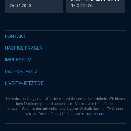
singt und lacht
26.04.2020
13.02.2026
KONTAKT
HÄUFIGE FRAGEN
IMPRESSUM
DATENSCHUTZ
LIVE-TV-JETZT.DE
Hinweis:
sendungverpasst.
de
ist ein redaktionelles Verzeichnis. Wir bieten
kein Filesharing
an und hosten keine Videos. Alle Links führen
ausschließlich zu den
offiziellen und legalen Mediatheken
der TV-Sender.
Weitere Details finden Sie in unserem
Impressum
.