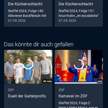
Die Küchenschlacht
Die Küchenschlacht
Staffel 2026, Folge 140:
Staffel 2024, Folge 151:
Altwiener Backfleisch mit
Knurrhahn „en escabèche“
Remouladensauce
mit zweierlei Blumenkohl
07.08.2026
07.08.2026
und Harissa-Wedges
Das könnte dir auch gefallen
40
min
min
ZDF
ZDF
Duell der Gartenprofis
Karneval im ZDF
Staffel 2026, Folge 2:
Mainz bleibt Mainz, wie es