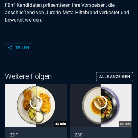
Fünf Kandidaten präsentieren ihre Vorspeisen, die
anschließend von Jurorin Meta Hiltebrand verkostet und
bewertet werden.
share
TEILEN
Weitere Folgen
ALLE ANZEIGEN
43
min
43
min
ZDF
ZDF