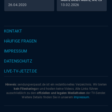
singt und lacht
26.04.2020
13.02.2026
KONTAKT
HÄUFIGE FRAGEN
IMPRESSUM
DATENSCHUTZ
LIVE-TV-JETZT.DE
Hinweis:
sendungverpasst.
de
ist ein redaktionelles Verzeichnis. Wir bieten
kein Filesharing
an und hosten keine Videos. Alle Links führen
ausschließlich zu den
offiziellen und legalen Mediatheken
der TV-Sender.
Weitere Details finden Sie in unserem
Impressum
.