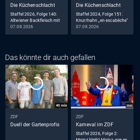
Die Küchenschlacht
Die Küchenschlacht
Staffel 2026, Folge 140:
Staffel 2024, Folge 151:
Altwiener Backfleisch mit
Knurrhahn „en escabèche“
Remouladensauce
mit zweierlei Blumenkohl
07.08.2026
07.08.2026
und Harissa-Wedges
Das könnte dir auch gefallen
40
min
min
ZDF
ZDF
Duell der Gartenprofis
Karneval im ZDF
Staffel 2026, Folge 2:
Mainz bleibt Mainz, wie es