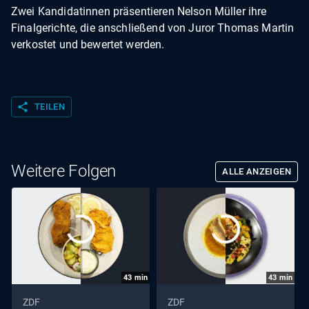
Zwei Kandidatinnen präsentieren Nelson Müller ihre
Finalgerichte, die anschließend von Juror Thomas Martin
verkostet und bewertet werden.
share
TEILEN
Weitere Folgen
ALLE ANZEIGEN
43
min
43
min
ZDF
ZDF