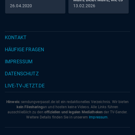
singt und lacht
26.04.2020
13.02.2026
KONTAKT
HÄUFIGE FRAGEN
IMPRESSUM
DATENSCHUTZ
LIVE-TV-JETZT.DE
Hinweis:
sendungverpasst.
de
ist ein redaktionelles Verzeichnis. Wir bieten
kein Filesharing
an und hosten keine Videos. Alle Links führen
ausschließlich zu den
offiziellen und legalen Mediatheken
der TV-Sender.
Weitere Details finden Sie in unserem
Impressum
.