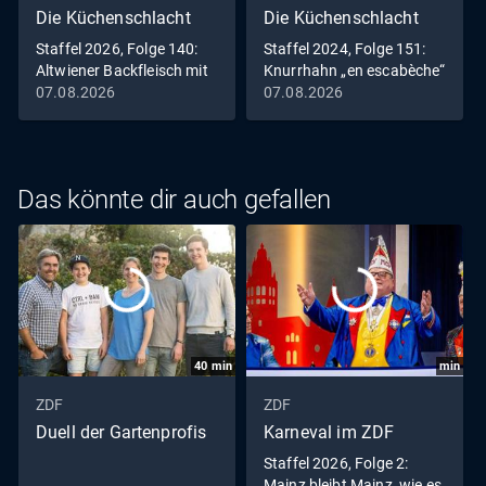
Die Küchenschlacht
Die Küchenschlacht
Staffel 2026, Folge 140:
Staffel 2024, Folge 151:
Altwiener Backfleisch mit
Knurrhahn „en escabèche“
Remouladensauce
mit zweierlei Blumenkohl
07.08.2026
07.08.2026
und Harissa-Wedges
Das könnte dir auch gefallen
40
min
min
ZDF
ZDF
Duell der Gartenprofis
Karneval im ZDF
Staffel 2026, Folge 2:
Mainz bleibt Mainz, wie es