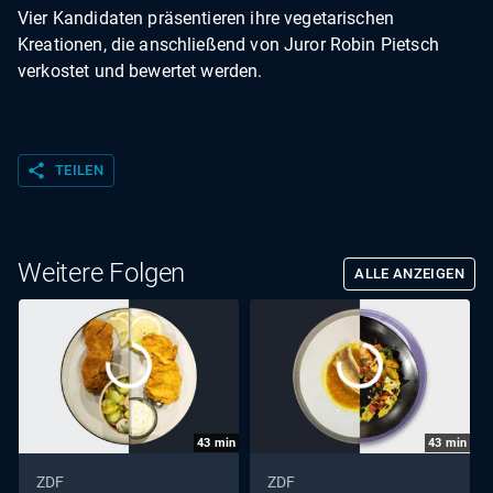
Vier Kandidaten präsentieren ihre vegetarischen
Kreationen, die anschließend von Juror Robin Pietsch
verkostet und bewertet werden.
share
TEILEN
Weitere Folgen
ALLE ANZEIGEN
43
min
43
min
ZDF
ZDF