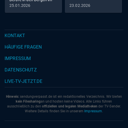
Winter
25.01.2026
23.02.2026
KONTAKT
HÄUFIGE FRAGEN
IMPRESSUM
DATENSCHUTZ
LIVE-TV-JETZT.DE
Hinweis:
sendungverpasst.
de
ist ein redaktionelles Verzeichnis. Wir bieten
kein Filesharing
an und hosten keine Videos. Alle Links führen
ausschließlich zu den
offiziellen und legalen Mediatheken
der TV-Sender.
Weitere Details finden Sie in unserem
Impressum
.