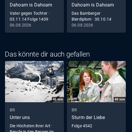
Dahoam is Dahoam
Dahoam is Dahoam
Vater gegen Tochter ·
Das Bamberger
03.11.14 Folge 1409
Bierdiplom · 30.10.14
Folge 1408
06.08.2026
06.08.2026
Das könnte dir auch gefallen
45
min
49
min
BR
BR
Unter uns
Sturm der Liebe
Die Höchsten ihrer Art ·
Folge 4542
Berufe in den Bergen im