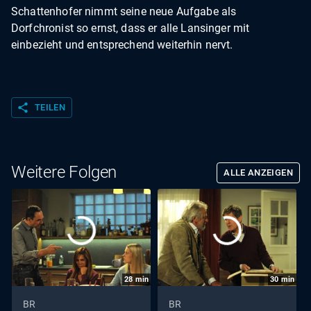
Schattenhofer nimmt seine neue Aufgabe als
Dorfchronist so ernst, dass er alle Lansinger mit
einbezieht und entsprechend weiterhin nervt.
share
TEILEN
Weitere Folgen
ALLE ANZEIGEN
28
min
30
min
BR
BR