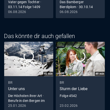
Vater gegen Tochter ·
Das Bamberger
03.11.14 Folge 1409
Bierdiplom · 30.10.14
Folge 1408
06.08.2026
06.08.2026
Das könnte dir auch gefallen
45
min
49
min
BR
BR
Unter uns
Sturm der Liebe
Die Höchsten ihrer Art ·
Folge 4542
Berufe in den Bergen im
Winter
25.01.2026
23.02.2026