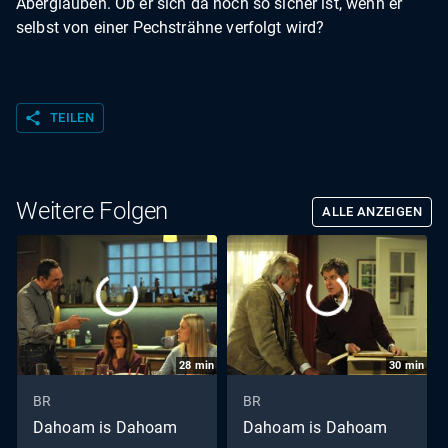
Aberglauben. Ob er sich da noch so sicher ist, wenn er
selbst von einer Pechsträhne verfolgt wird?
share
TEILEN
Weitere Folgen
ALLE ANZEIGEN
28
min
30
min
BR
BR
Dahoam is Dahoam
Dahoam is Dahoam