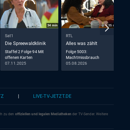
34
min
35
min
Sat1
RTL
V
Die Spreewaldklinik
Alles was zählt
D
Staffel 2 Folge 94 Mit
Folge 5003:
F
offenen Karten
Machtmissbrauch
K
07.11.2025
05.08.2026
3
TZ
|
LIVE-TV-JETZT.DE
ich zu den
offiziellen und legalen Mediatheken
der TV-Sender. Weitere