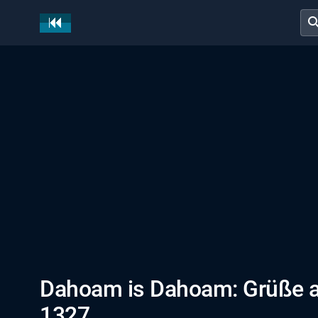
sear
Dahoam is Dahoam: Grüße a
1327