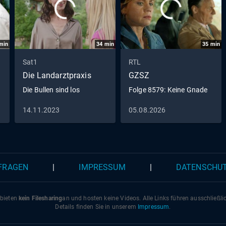
min
34
min
35
min
Sat1
RTL
Die Landarztpraxis
GZSZ
Die Bullen sind los
Folge 8579: Keine Gnade
14.11.2023
05.08.2026
 FRAGEN
|
IMPRESSUM
|
DATENSCHU
 bieten
kein Filesharing
an und hosten keine Videos. Alle Links führen ausschließl
Details finden Sie in unserem
Impressum
.