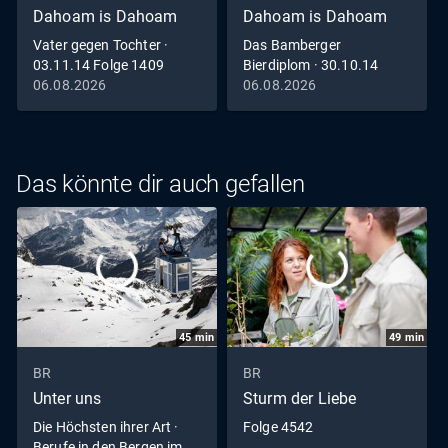
Dahoam is Dahoam
Dahoam is Dahoam
Vater gegen Tochter ·
Das Bamberger
03.11.14 Folge 1409
Bierdiplom · 30.10.14
Folge 1408
06.08.2026
06.08.2026
Das könnte dir auch gefallen
45
min
49
min
BR
BR
Unter uns
Sturm der Liebe
Die Höchsten ihrer Art ·
Folge 4542
Berufe in den Bergen im