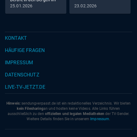
Winter
25.01.2026
23.02.2026
KONTAKT
HÄUFIGE FRAGEN
IMPRESSUM
DATENSCHUTZ
LIVE-TV-JETZT.DE
Hinweis:
sendungverpasst.
de
ist ein redaktionelles Verzeichnis. Wir bieten
kein Filesharing
an und hosten keine Videos. Alle Links führen
ausschließlich zu den
offiziellen und legalen Mediatheken
der TV-Sender.
Weitere Details finden Sie in unserem
Impressum
.