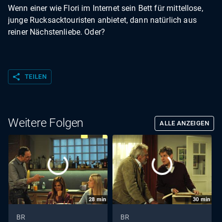
Wenn einer wie Flori im Internet sein Bett für mittellose,
junge Rucksacktouristen anbietet, dann natürlich aus
reiner Nächstenliebe. Oder?
share
TEILEN
Weitere Folgen
ALLE ANZEIGEN
28
min
30
min
BR
BR