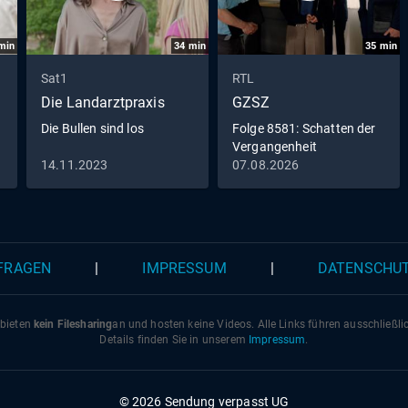
min
34
min
35
min
Sat1
RTL
Die Landarztpraxis
GZSZ
Die Bullen sind los
Folge 8581: Schatten der
Vergangenheit
14.11.2023
07.08.2026
 FRAGEN
|
IMPRESSUM
|
DATENSCHU
 bieten
kein Filesharing
an und hosten keine Videos. Alle Links führen ausschließl
Details finden Sie in unserem
Impressum
.
© 2026 Sendung verpasst UG