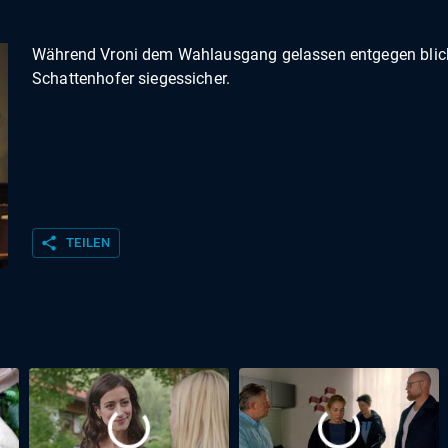
Während Vroni dem Wahlausgang gelassen entgegen blickt
Schattenhofer siegessicher.
share
TEILEN