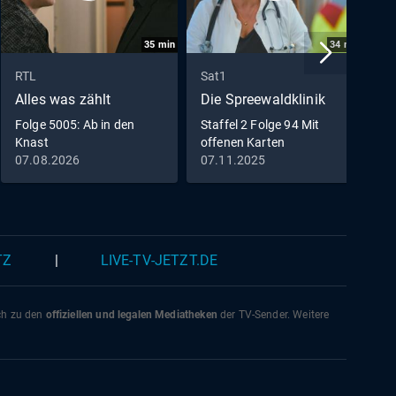
35
min
34
min
RTL
Sat1
V
Alles was zählt
Die Spreewaldklinik
S
Folge 5005: Ab in den
Staffel 2 Folge 94 Mit
F
Knast
offenen Karten
D
07.08.2026
07.11.2025
0
TZ
|
LIVE-TV-JETZT.DE
ich zu den
offiziellen und legalen Mediatheken
der TV-Sender. Weitere