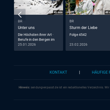
45
min
49
BR
BR
Unter uns
Sturm der Liebe
Die Höchsten ihrer Art ·
Folge 4542
Berufe in den Bergen im
Winter
25.01.2026
23.02.2026
KONTAKT
|
HÄUFIGE
Hinweis:
sendungverpasst.
de
ist ein redaktionelles Verzeichnis. Wir