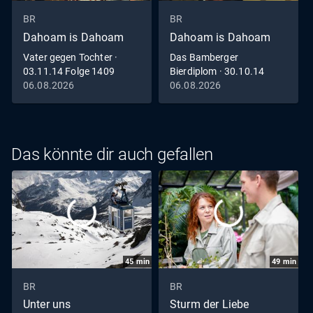
BR
BR
Dahoam is Dahoam
Dahoam is Dahoam
Vater gegen Tochter ·
Das Bamberger
03.11.14 Folge 1409
Bierdiplom · 30.10.14
Folge 1408
06.08.2026
06.08.2026
Das könnte dir auch gefallen
45
min
49
min
BR
BR
Unter uns
Sturm der Liebe