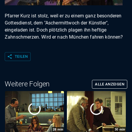
Pfarrer Kurz ist stolz, weil er zu einem ganz besonderen
Gottesdienst, dem "Aschermittwoch der Künstler",
eingeladen ist. Doch plötzlich plagen ihn heftige
Zahnschmerzen. Wird er nach München fahren können?
share
TEILEN
Weitere Folgen
ALLE ANZEIGEN
28
min
30
min