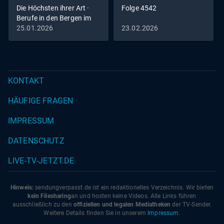
Die Höchsten ihrer Art ·
Folge 4542
Berufe in den Bergen im
Winter
25.01.2026
23.02.2026
KONTAKT
HÄUFIGE FRAGEN
IMPRESSUM
DATENSCHUTZ
LIVE-TV-JETZT.DE
Hinweis:
sendungverpasst.
de
ist ein redaktionelles Verzeichnis. Wir bieten
kein Filesharing
an und hosten keine Videos. Alle Links führen
ausschließlich zu den
offiziellen und legalen Mediatheken
der TV-Sender.
Weitere Details finden Sie in unserem
Impressum
.