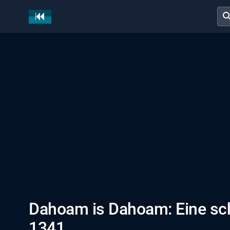
sear
Dahoam is Dahoam: Eine sch
1341