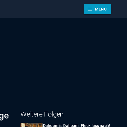
menu
MENÜ
lge
Weitere Folgen
Dahoam is Dahoam: Fleck lass nach!