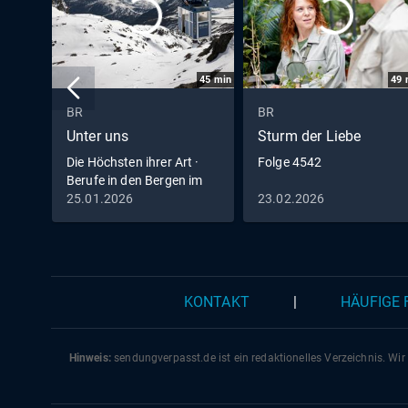
45
min
49
BR
BR
Unter uns
Sturm der Liebe
Die Höchsten ihrer Art ·
Folge 4542
Berufe in den Bergen im
Winter
25.01.2026
23.02.2026
KONTAKT
|
HÄUFIGE
Hinweis:
sendungverpasst.
de
ist ein redaktionelles Verzeichnis. Wir