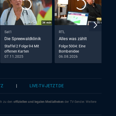
34
min
35
min
Sat1
RTL
V
Die Spreewaldklinik
Alles was zählt
D
Staffel 2 Folge 94 Mit
Folge 5004: Eine
F
offenen Karten
Bombenidee
K
07.11.2025
06.08.2026
3
TZ
|
LIVE-TV-JETZT.DE
ich zu den
offiziellen und legalen Mediatheken
der TV-Sender. Weitere