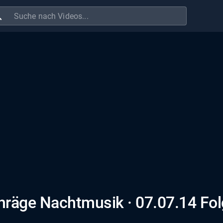
ch
räge Nachtmusik · 07.07.14 Fo