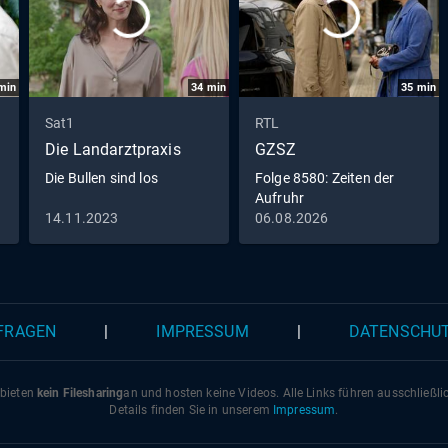
min
34
min
35
min
Sat1
RTL
Die Landarztpraxis
GZSZ
Die Bullen sind los
Folge 8580: Zeiten der
Aufruhr
14.11.2023
06.08.2026
 FRAGEN
|
IMPRESSUM
|
DATENSCHU
 bieten
kein Filesharing
an und hosten keine Videos. Alle Links führen ausschließl
Details finden Sie in unserem
Impressum
.