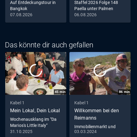
Auf Entdeckungstour in
Staffel 2026 Folge 148
Bangkok
Paella unter Palmen
07.08.2026
06.08.2026
Das könnte dir auch gefallen
45
min
86
min
Kabel 1
Kabel 1
Mein Lokal, Dein Lokal
Willkommen bei den
Reimanns
Wochenausklang im "Da
Marios's Little Italy"
Immobilienmarkt und
31.10.2025
03.03.2024
Romantik pur - Die