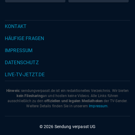
Reimanns erneuern ihr
Eheversprechen
KONTAKT
HÄUFIGE FRAGEN
IMPRESSUM
DATENSCHUTZ
LIVE-TV-JETZT.DE
Hinweis:
sendungverpasst.
de
ist ein redaktionelles Verzeichnis. Wir bieten
kein Filesharing
an und hosten keine Videos. Alle Links führen
ausschließlich zu den
offiziellen und legalen Mediatheken
der TV-Sender.
Weitere Details finden Sie in unserem
Impressum
.
© 2026 Sendung verpasst UG