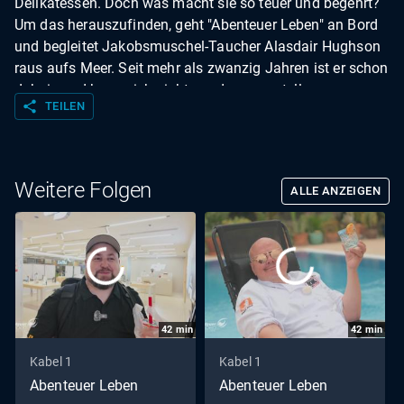
Delikatessen. Doch was macht sie so teuer und begehrt?
Um das herauszufinden, geht "Abenteuer Leben" an Bord
und begleitet Jakobsmuschel-Taucher Alasdair Hughson
raus aufs Meer. Seit mehr als zwanzig Jahren ist er schon
dabei - und kann sich nichts anderes vorstellen.
share
TEILEN
Weitere Folgen
ALLE ANZEIGEN
42
min
42
min
Kabel 1
Kabel 1
Abenteuer Leben
Abenteuer Leben