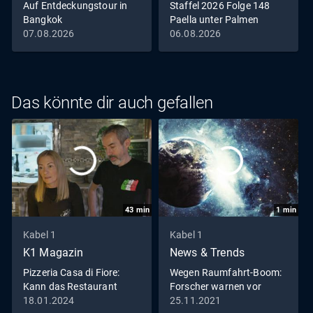
Auf Entdeckungstour in
Staffel 2026 Folge 148
Bangkok
Paella unter Palmen
07.08.2026
06.08.2026
Das könnte dir auch gefallen
43
min
1
min
Kabel 1
Kabel 1
K1 Magazin
News & Trends
Pizzeria Casa di Fiore:
Wegen Raumfahrt-Boom:
Kann das Restaurant
Forscher warnen vor
dank Frank Rosin endlich
bevorstehender Alien-
18.01.2024
25.11.2021