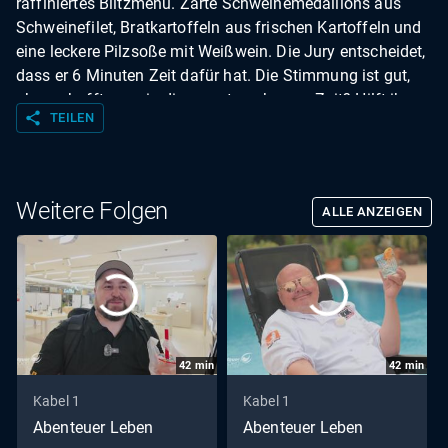
raffiniertes Blitzmenü. Zarte Schweinemedaillons aus
Schweinefilet, Bratkartoffeln aus frischen Kartoffeln und
eine leckere Pilzsoße mit Weißwein. Die Jury entscheidet,
dass er 6 Minuten Zeit dafür hat. Die Stimmung ist gut,
aber schafft er es in dieser extrem kurzen Zeit? Hilft ihm
share
TEILEN
seine jahrzehntelange Erfahrung als Profikoch. Und wie
fällt am Ende das Urteil der zwei Jury-Mädels aus?
Weitere Folgen
ALLE ANZEIGEN
42
min
42
min
Kabel 1
Kabel 1
Abenteuer Leben
Abenteuer Leben