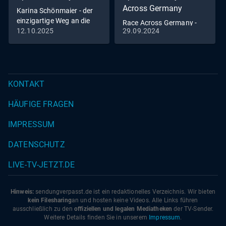
Across Germany
Karina Schönmaier - der
einzigartige Weg an die
Race Across Germany -
Turn-Spitze
12.10.2025
29.09.2024
Eines der härtesten
Radrennen Deutschlands
KONTAKT
HÄUFIGE FRAGEN
IMPRESSUM
DATENSCHUTZ
LIVE-TV-JETZT.DE
Hinweis:
sendungverpasst.
de
ist ein redaktionelles Verzeichnis. Wir bieten
kein Filesharing
an und hosten keine Videos. Alle Links führen
ausschließlich zu den
offiziellen und legalen Mediatheken
der TV-Sender.
Weitere Details finden Sie in unserem
Impressum
.