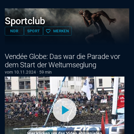
Sportclub
favorite_border
NDR
SPORT
MERKEN
Vendée Globe: Das war die Parade vor
dem Start der Weltumseglung
vom 10.11.2024 · 59 min
Hier klicken um das Video abzuspielen