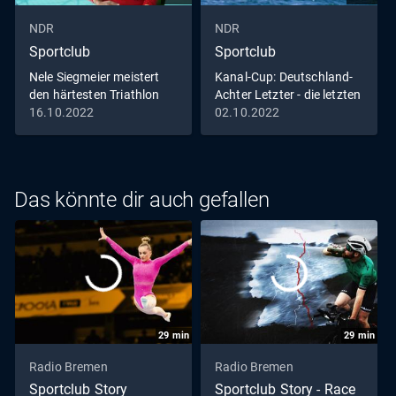
NDR
NDR
Sportclub
Sportclub
Nele Siegmeier meistert
Kanal-Cup: Deutschland-
den härtesten Triathlon
Achter Letzter - die letzten
der Welt
Meter
16.10.2022
02.10.2022
Das könnte dir auch gefallen
29
min
29
min
Radio Bremen
Radio Bremen
Sportclub Story
Sportclub Story - Race