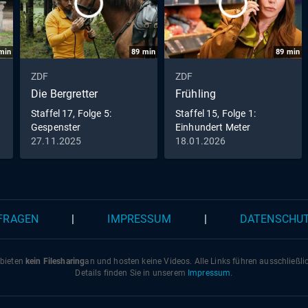
min
89
min
89
min
ZDF
ZDF
Die Bergretter
Frühling
Staffel 17, Folge 5:
Staffel 15, Folge 1:
Gespenster
Einhundert Meter
27.11.2025
18.01.2026
 FRAGEN
|
IMPRESSUM
|
DATENSCHU
 bieten
kein Filesharing
an und hosten keine Videos. Alle Links führen ausschließl
Details finden Sie in unserem
Impressum
.