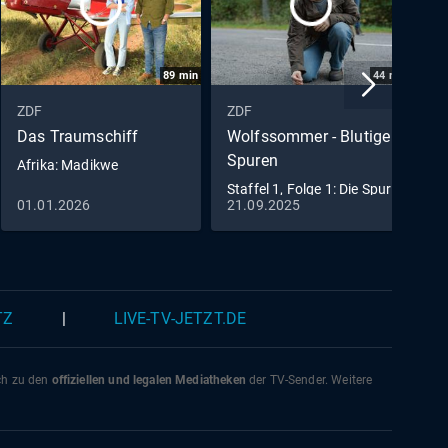
89
min
44
min
ZDF
ZDF
Z
Das Traumschiff
Wolfssommer - Blutige
R
Spuren
Afrika: Madikwe
E
Staffel 1, Folge 1: Die Spur
01.01.2026
21.09.2025
0
der Wölfe
TZ
|
LIVE-TV-JETZT.DE
ich zu den
offiziellen und legalen Mediatheken
der TV-Sender. Weitere