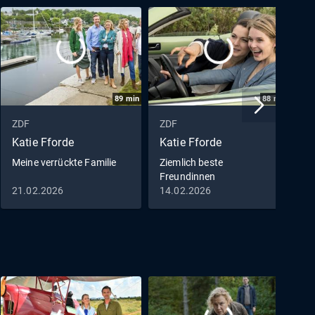
89
min
88
min
ZDF
ZDF
Z
Katie Fforde
Katie Fforde
K
Meine verrückte Familie
Ziemlich beste
F
Freundinnen
21.02.2026
14.02.2026
0