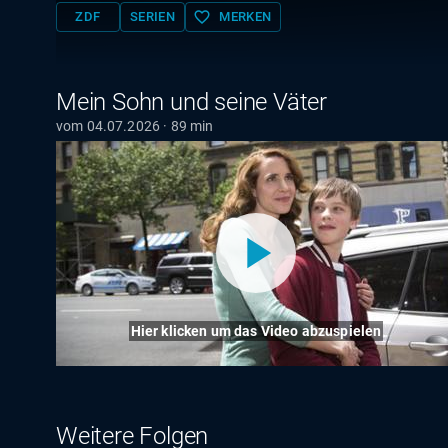
favorite_border
ZDF
SERIEN
MERKEN
Mein Sohn und seine Väter
vom 04.07.2026 · 89 min
Hier klicken um das Video abzuspielen
Weitere Folgen