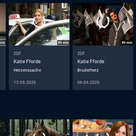
min
89
min
89
min
ZDF
ZDF
Katie Fforde
Katie Fforde
Herzenssache
Bruderherz
13.06.2026
06.06.2026