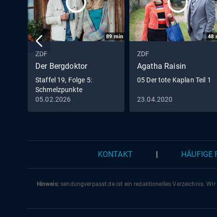
89
min
48
ZDF
ZDF
Der Bergdoktor
Agatha Raisin
Staffel 19, Folge 5:
05 Der tote Kaplan Teil 1
Schmelzpunkte
05.02.2026
23.04.2020
KONTAKT
|
HÄUFIGE
Hinweis:
sendungverpasst.
de
ist ein redaktionelles Verzeichnis. Wir