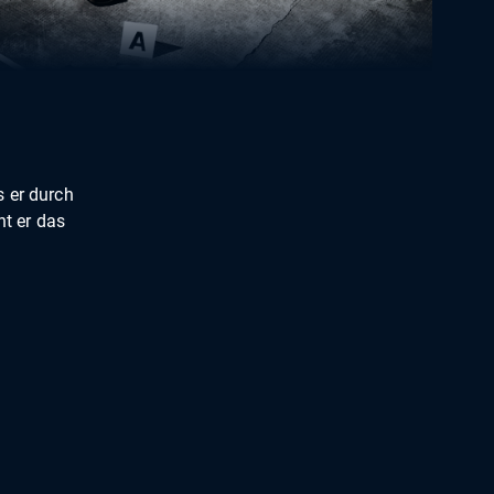
 er durch
t er das