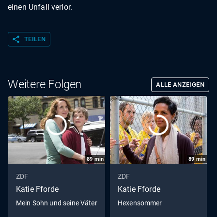
einen Unfall verlor.
share
TEILEN
Weitere Folgen
ALLE ANZEIGEN
89
min
89
min
ZDF
ZDF
Katie Fforde
Katie Fforde
Mein Sohn und seine Väter
Hexensommer