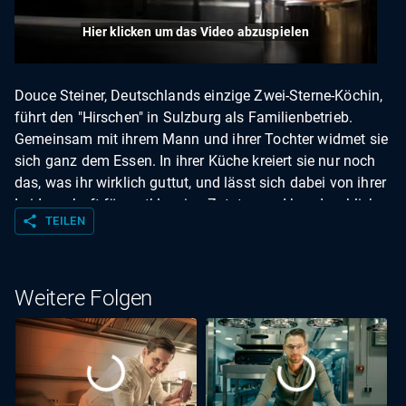
Hier klicken um das Video abzuspielen
Douce Steiner, Deutschlands einzige Zwei-Sterne-Köchin,
führt den "Hirschen" in Sulzburg als Familienbetrieb.
Gemeinsam mit ihrem Mann und ihrer Tochter widmet sie
sich ganz dem Essen. In ihrer Küche kreiert sie nur noch
das, was ihr wirklich guttut, und lässt sich dabei von ihrer
Leidenschaft für erstklassige Zutaten und handwerkliche
share
TEILEN
Präzision leiten. Im "Hirschen" wird Teamarbeit
großgeschrieben: Hier richten alle die Gerichte
gemeinsam an, was den familiären Spirit und den
Teamgeist stärkt. Ein Beispiel für Douce Steiners
Weitere Folgen
kulinarische Kunst ist ihre Neuinterpretation der
französischen Bouillabaisse. Mit klaren Aromen und einer
modernen Eleganz verleiht sie der traditionellen
Fischsuppe einen frischen Kick - kombiniert mit Mango
für eine außergewöhnliche Geschmackserfahrung. Für