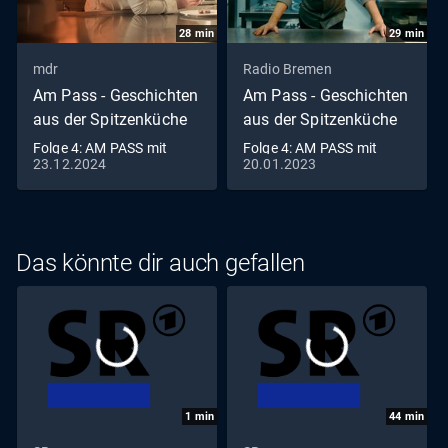
Douce Steiner beginnt der Tag mit Gedanken ums Essen,
28
min
29
min
die sie bei ihrem morgendlichen Schwimmtraining noch
weiter vertieft.
mdr
Radio Bremen
Am Pass - Geschichten
Am Pass - Geschichten
aus der Spitzenküche
aus der Spitzenküche
Folge 4: AM PASS mit
Folge 4: AM PASS mit
23.12.2024
20.01.2023
Peter Wirbel midi St.
Benjamin Gallein
Ingbert (S04/E04)
Hannover (S02/E04)
Das könnte dir auch gefallen
1
min
44
min