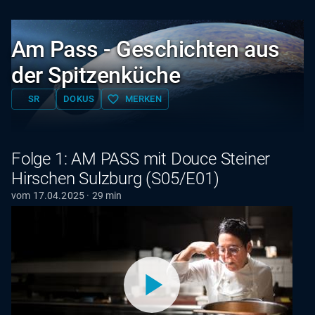
Am Pass - Geschichten aus
der Spitzenküche
favorite_border
SR
DOKUS
MERKEN
Folge 1: AM PASS mit Douce Steiner
Hirschen Sulzburg (S05/E01)
vom 17.04.2025 · 29 min