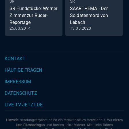
SR
SR
SR-Fundstücke: Werner
SAARTHEMA - Der
Zimmer zur Ruder-
Soldatenmord von
Reportage
Lebach
25.03.2014
13.05.2020
Werner Zimmer zur Ruder-
Reportage Dreisbach.
KONTAKT
HÄUFIGE FRAGEN
IMPRESSUM
DATENSCHUTZ
LIVE-TV-JETZT.DE
Hinweis:
sendungverpasst.
de
ist ein redaktionelles Verzeichnis. Wir bieten
kein Filesharing
an und hosten keine Videos. Alle Links führen