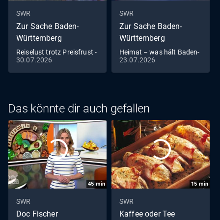
SWR
SWR
Zur Sache Baden-
Zur Sache Baden-
Württemberg
Württemberg
Reiselust trotz Preisfrust -
Heimat – was hält Baden-
30.07.2026
23.07.2026
Urlaubszeit in Baden-
Württemberg zusammen?
Württemberg
Das könnte dir auch gefallen
45
min
15
min
SWR
SWR
Doc Fischer
Kaffee oder Tee