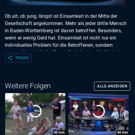
Ob alt, ob jung, längst ist Einsamkeit in der Mitte der
Gesellschaft angekommen. Mehr als jeder dritte Mensch
in Baden-Württemberg ist davon betroffen. Besonders,
wenn er wenig Geld hat. Einsamkeit ist nicht nur ein
individuelles Problem für die Betroffenen, sondern
verursacht auch hohe Gesundheitskosten. Und hat eine
share
TEILEN
politische Dimension: Je einsamer die Menschen sind,
desto weniger zufrieden sind sie mit der Demokratie.
Doch das Thema findet in Deutschland politisch bislang
zu wenig Beachtung, sagen Kritiker. Mit: Florian Weber
Weitere Folgen
ALLE ANZEIGEN
(Moderator), Manfred Lucha von den Grünen
(Gesundheitsminister von Baden-Württemberg) Dorothea
Kliche-Behnke von der SPD (sozialpolitische Sprecherin
im Landtag) Juliane Brosz (veranstaltet Spaziergänge
zum Kennenlernen)
45
min
44
min