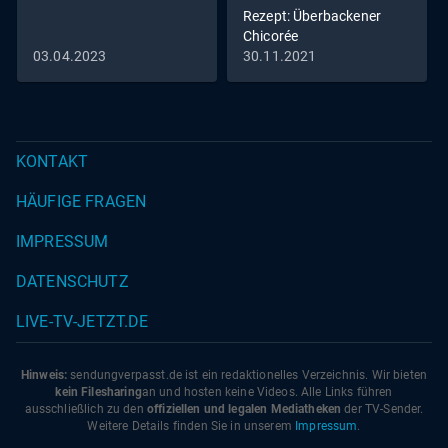
Rezept: Überbackener
Chicorée
03.04.2023
30.11.2021
KONTAKT
HÄUFIGE FRAGEN
IMPRESSUM
DATENSCHUTZ
LIVE-TV-JETZT.DE
Hinweis:
sendungverpasst.
de
ist ein redaktionelles Verzeichnis. Wir bieten
kein Filesharing
an und hosten keine Videos. Alle Links führen
ausschließlich zu den
offiziellen und legalen Mediatheken
der TV-Sender.
Weitere Details finden Sie in unserem
Impressum
.