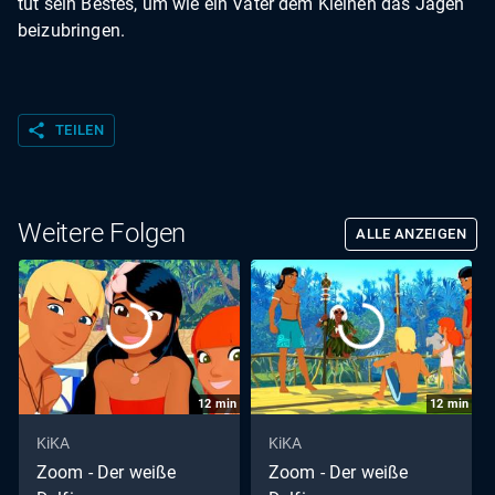
tut sein Bestes, um wie ein Vater dem Kleinen das Jagen
beizubringen.
share
TEILEN
Weitere Folgen
ALLE ANZEIGEN
12
min
12
min
KiKA
KiKA
Zoom - Der weiße
Zoom - Der weiße