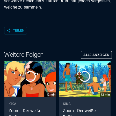
schwarze Perlen einzukaufen. Auru hat jedoch vergessen,
welche zu sammeln.
share
TEILEN
Weitere Folgen
ALLE ANZEIGEN
12
min
12
min
KiKA
KiKA
Zoom - Der weiße
Zoom - Der weiße