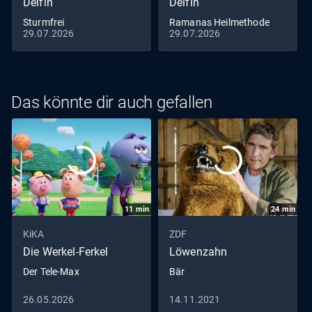
Delfin
Delfin
Sturmfrei
Ramanas Heilmethode
29.07.2026
29.07.2026
Das könnte dir auch gefallen
11
min
24
min
KiKA
ZDF
Die Werkel-Ferkel
Löwenzahn
Der Tele-Max
Bär
26.05.2026
14.11.2021