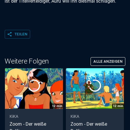
ist der Titelverteidiger, Auru will ihn diesmal schlagen.
share
TEILEN
Weitere Folgen
ALLE ANZEIGEN
12
min
12
min
KiKA
KiKA
Zoom - Der weiße
Zoom - Der weiße