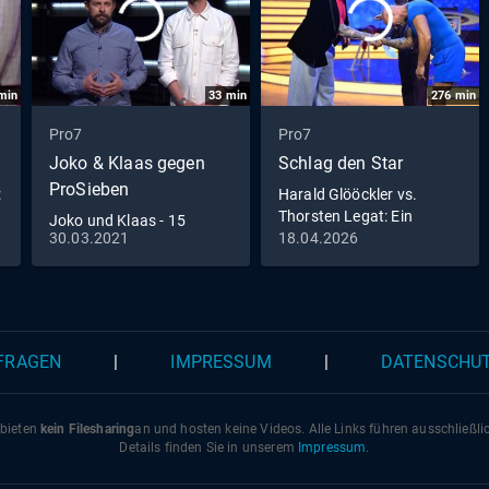
min
33
min
276
min
Pro7
Pro7
Joko & Klaas gegen
Schlag den Star
ProSieben
:
Harald Glööckler vs.
d
Thorsten Legat: Ein
Joko und Klaas - 15
pompööses Duell mit
30.03.2021
18.04.2026
Minuten Live | Pflege ist
Kasalla!
#NichtSelbstverständlich
 FRAGEN
|
IMPRESSUM
|
DATENSCHU
 bieten
kein Filesharing
an und hosten keine Videos. Alle Links führen ausschließl
Details finden Sie in unserem
Impressum
.