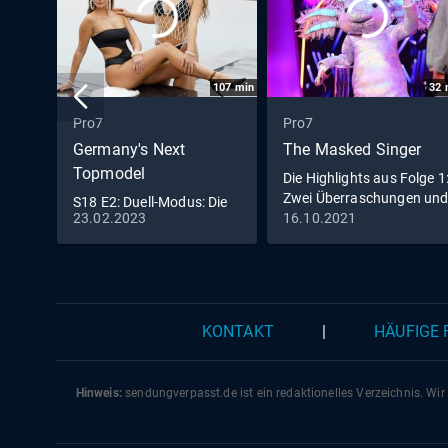
107
min
32
Pro7
Pro7
Germany's Next
The Masked Singer
Topmodel
Die Highlights aus Folge 1
Zwei Überraschungen un
S18 E2: Duell-Modus: Die
eine feurig
23.02.2023
16.10.2021
Models stehen in direkter
Konkurrenz
KONTAKT
|
HÄUFIGE
Hinweis:
sendungverpasst.
de
ist ein redaktionelles Verzeichnis. Wir