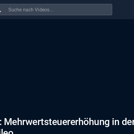
ch
e: Mehrwertsteuererhöhung in de
ileo