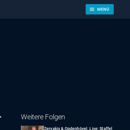
menu
MENÜ
r
Weitere Folgen
Zervakis & Opdenhövel. Live: Staffel