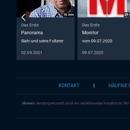
16
min
29
Das Erste
Das Erste
Panorama
Monitor
Slahi und seine Folterer
vom 09.07.2020
02.09.2021
09.07.2020
KONTAKT
|
HÄUFIGE
Hinweis:
sendungverpasst.
de
ist ein redaktionelles Verzeichnis. Wir