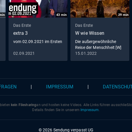
min
43
min
29
min
Das Erste
Das Erste
extra 3
W wie Wissen
vom 02.09.2021 im Ersten
Die außergewöhnliche
Reise der Menschheit [W]
wie Wissen Spezial
02.09.2021
15.01.2022
 FRAGEN
|
IMPRESSUM
|
DATENSCHU
 bieten
kein Filesharing
an und hosten keine Videos. Alle Links führen ausschließl
Details finden Sie in unserem
Impressum
.
© 2026 Sendung verpasst UG