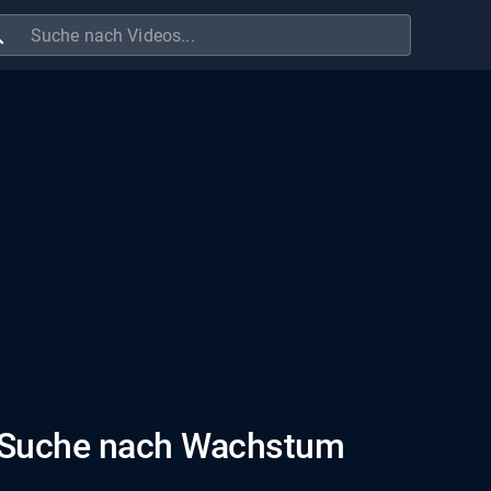
ch
er Suche nach Wachstum