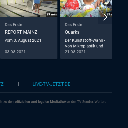
29
min
29
min
Das Erste
Das Erste
D
REPORT MAINZ
Quarks
D
vom 3. August 2021
Der Kunststoff-Wahn -
D
Von Mikroplastik und
O
Recycling
03.08.2021
21.08.2021
1
TZ
|
LIVE-TV-JETZT.DE
ich zu den
offiziellen und legalen Mediatheken
der TV-Sender. Weitere