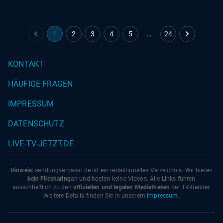
1
2
3
4
5
…
24
KONTAKT
HÄUFIGE FRAGEN
IMPRESSUM
DATENSCHUTZ
LIVE-TV-JETZT.DE
Hinweis:
sendungverpasst.
de
ist ein redaktionelles Verzeichnis. Wir bieten
kein Filesharing
an und hosten keine Videos. Alle Links führen
ausschließlich zu den
offiziellen und legalen Mediatheken
der TV-Sender.
Weitere Details finden Sie in unserem
Impressum
.