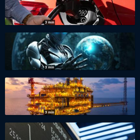
07.08.2026
|
Das Erste
3
min
Wirtschaft vor acht
06.08.2026
|
Das Erste
3
min
Wirtschaft vor acht: KI als Hacker
05.08.2026
|
Das Erste
3
min
Wirtschaft vor acht: Öl-Milliarden wecken
Begehrlichkeiten