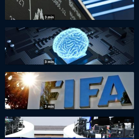
04.08.2026
|
Das Erste
3
min
Wirtschaft vor acht: DAX erklimmt
Rekordhoch
03.08.2026
|
Das Erste
3
min
Wirtschaft vor acht: Amazons
Milliardenwette auf KI
31.07.2026
|
Das Erste
3
min
Wirtschaft vor acht: FIFA rüstet zur Über-
Kommerzialisierung auf