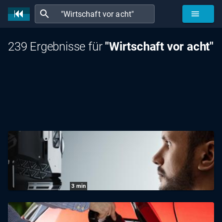
search
menu
239 Ergebnisse für
"Wirtschaft vor acht"
3
min
Wirtschaft vor acht: Kahlschlag im
Management