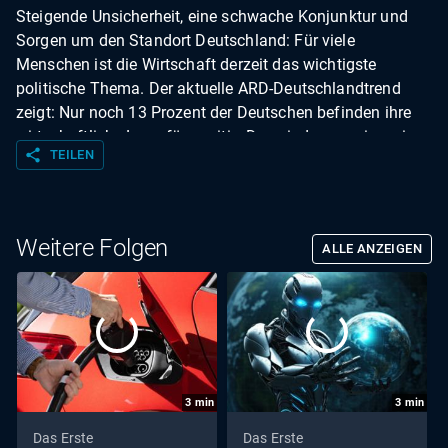
Steigende Unsicherheit, eine schwache Konjunktur und
Sorgen um den Standort Deutschland: Für viele
Menschen ist die Wirtschaft derzeit das wichtigste
politische Thema. Der aktuelle ARD-Deutschlandtrend
zeigt: Nur noch 13 Prozent der Deutschen befinden ihre
wirtschaftliche Lage für positiv. Das sind so wenige wie
share
TEILEN
zuletzt zu Zeiten der Eurokrise.
Weitere Folgen
ALLE ANZEIGEN
3
min
3
min
Das Erste
Das Erste