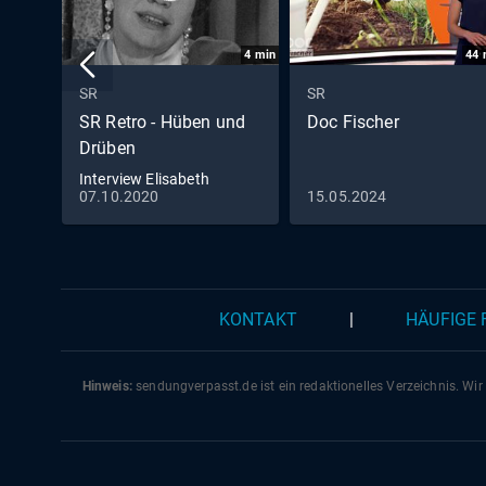
4
min
44
SR
SR
SR Retro - Hüben und
Doc Fischer
Drüben
Interview Elisabeth
07.10.2020
15.05.2024
Flickenschildt
KONTAKT
|
HÄUFIGE
Hinweis:
sendungverpasst.
de
ist ein redaktionelles Verzeichnis. Wir