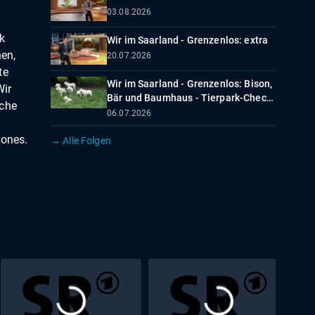
03.08.2026
k
Wir im Saarland - Grenzenlos: extra
hen,
20.07.2026
te
Wir im Saarland - Grenzenlos: Bison,
Wir
Bär und Baumhaus - Tierpark-Check
sche
in der Großregion
06.07.2026
ones.
→ Alle Folgen