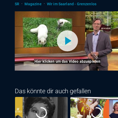
·
·
SR
Magazine
Wir im Saarland - Grenzenlos
Hier klicken um das Video abzuspielen
Das könnte dir auch gefallen