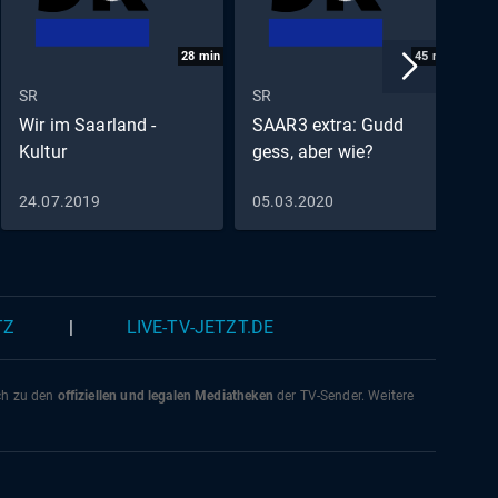
28
min
45
min
SR
SR
S
Wir im Saarland -
SAAR3 extra: Gudd
B
Kultur
gess, aber wie?
t
i
24.07.2019
05.03.2020
1
TZ
|
LIVE-TV-JETZT.DE
ich zu den
offiziellen und legalen Mediatheken
der TV-Sender. Weitere