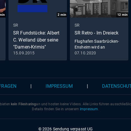
min
2
min
12
min
SR
SR
SR Fundstücke: Albert
SR Retro - Im Dreieck
C. Weiland über seine
Flughafen Saarbrücken-
"Damen-Krimis"
Ensheim wird an
internationales
15.09.2015
07.10.2020
Luftverkehrsnetz
angeschlossen
 FRAGEN
|
IMPRESSUM
|
DATENSCHU
 bieten
kein Filesharing
an und hosten keine Videos. Alle Links führen ausschließl
Details finden Sie in unserem
Impressum
.
© 2026 Sendung verpasst UG