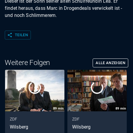
Dieser ist der Sohn seiner alten Schulfreundin Lea. Er
findet heraus, dass Marc in Drogendeals verwickelt ist -
und noch Schlimmerem.
share
TEILEN
Weitere Folgen
ALLE ANZEIGEN
89
min
89
min
ZDF
ZDF
Wilsberg
Wilsberg